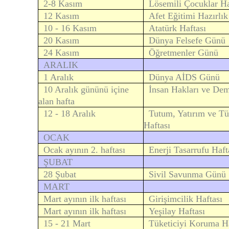
2-8 Kasım
Lösemili Çocuklar Ha
12 Kasım
Afet Eğitimi Hazırlı
10 - 16 Kasım
Atatürk Haftası
20 Kasım
Dünya Felsefe Günü
24 Kasım
Öğretmenler Günü
ARALIK
1 Aralık
Dünya AİDS Günü
10 Aralık gününü içine
İnsan Hakları ve Dem
alan hafta
12 - 18 Aralık
Tutum, Yatırım ve Tü
Haftası
OCAK
Ocak ayının 2. haftası
Enerji Tasarrufu Haft
ŞUBAT
28 Şubat
Sivil Savunma Günü
MART
Mart ayının ilk haftası
Girişimcilik Haftası
Mart ayının ilk haftası
Yeşilay Haftası
15 - 21 Mart
Tüketiciyi Koruma Ha