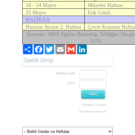
18 - 24 Mayıs
Müzeler Haftası
25 Mayıs
Etik Günü
HAZİRAN
Haziran Ayının 2. Haftası
Çevre Koruma Haftas
Kaynak : Millî Eğitim Bakanlığı Tebliğler Dergis
2576
Paylaş
Facebook
Twitter
Email
Gmail
LinkedIn
Üyelik Girişi
Kullanıcı adı
Şifre
Parolamı unuttum
Üye olmak istiyorum