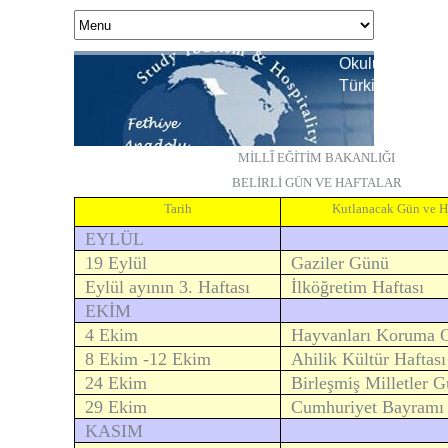
Okulumuz Ulusl
Türkiye Birincis
MİLLÎ EĞİTİM BAKANLIĞI
BELİRLİ GÜN VE HAFTALAR
Tarih
Kutlanacak Gün ve H
EYLÜL
19 Eylül
Gaziler Günü
Eylül ayının 3. Haftası
İlköğretim Haftası
EKİM
4 Ekim
Hayvanları Koruma 
8 Ekim -12 Ekim
Ahilik Kültür Haftası
24 Ekim
Birleşmiş Milletler 
29 Ekim
Cumhuriyet Bayramı
KASIM