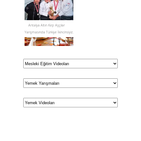
Antalya Altın Kep Aşçılar
Yarışmasında Türkiye İkincinsiyiz.
Yiyecek İçecek Hizmetleri Alanı
Tanıtımı
Bakanlığımız Tarafından Megep
Program Koordinatörlüğüne
Görevlendirildim...