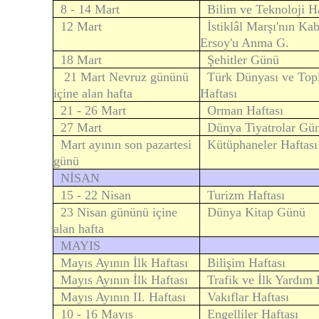
8 - 14 Mart
Bilim ve Teknoloji Ha
12 Mart
İstiklâl Marşı'nın K
Ersoy'u Anma G.
18 Mart
Şehitler Günü
21 Mart Nevruz gününü
Türk Dünyası ve Topl
içine alan hafta
Haftası
21 - 26 Mart
Orman Haftası
27 Mart
Dünya Tiyatrolar Gü
Mart ayının son pazartesi
Kütüphaneler Haftası
günü
NİSAN
15 - 22 Nisan
Turizm Haftası
23 Nisan gününü içine
Dünya Kitap Günü
alan hafta
MAYIS
Mayıs Ayının İlk Haftası
Bilişim Haftası
Mayıs Ayının İlk Haftası
Trafik ve İlk Yardım 
Mayıs Ayının II. Haftası
Vakıflar Haftası
10 - 16 Mayıs
Engelliler Haftası