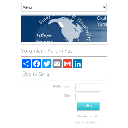
Okulumuz Ulusl
Türkiye Birincis
Yorumlar
-
Yorum Yaz
Paylaş
Facebook
Twitter
Email
Gmail
LinkedIn
Üyelik Girişi
Kullanıcı adı
Şifre
Parolamı unuttum
Üye olmak istiyorum