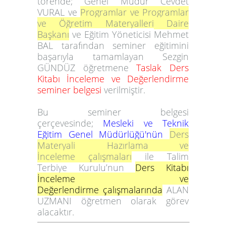
törende;
Genel Müdür Cevdet
VURAL
ve
Programlar ve
Programlar
ve Öğretim Materyalleri Daire
Başkanı
ve Eğitim Yöneticisi
Mehmet
BAL
tarafından
seminer eğitimini
başarıyla tamamlayan Sezgin
GÜNDÜZ öğretmene
Taslak Ders
Kitabı İnceleme ve Değerlendirme
seminer belgesi
verilmiştir.
Bu seminer belgesi
çerçevesinde;
Mesleki ve Teknik
Eğitim Genel Müdürlüğü'nün
Ders
Materyali Hazırlama ve
İnceleme
çalışmaları
ile
Talim
Terbiye Kurulu’nun
Ders Kitabı
İnceleme ve
Değerlendirme çalışmalarında
ALAN
UZMANI öğretmen olarak görev
alacaktır.