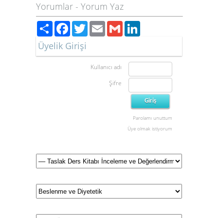
Yorumlar
-
Yorum Yaz
Paylaş
Facebook
Twitter
Email
Gmail
LinkedIn
Üyelik Girişi
Kullanıcı adı
Şifre
Parolamı unuttum
Üye olmak istiyorum