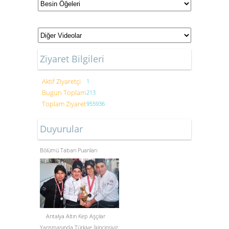
Ziyaret Bilgileri
Aktif Ziyaretçi
1
Bugün Toplam
213
Toplam Ziyaret
955936
Duyurular
Gastronomi ve Mutfak Sanatları
Bölümü Taban Puanları
Antalya Altın Kep Aşçılar
Yarışmasında Türkiye İkincinsiyiz.