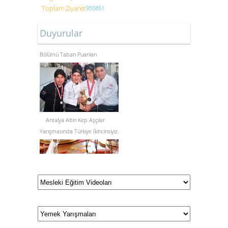
Toplam Ziyaret
955851
Duyurular
Gastronomi ve Mutfak Sanatları
Bölümü Taban Puanları
Antalya Altın Kep Aşçılar
Yarışmasında Türkiye İkincinsiyiz.
Yiyecek İçecek Hizmetleri Alanı
Tanıtımı