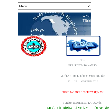
Okulumuz Ulusl
Türkiye Birincis
T.C.
MİLLÎ EĞİTİM BAKANLIĞI
MUĞLA İL MİLLÎ EĞİTİM MÜDÜRLÜĞÜ
20.....
/
20..... ÖĞRETİM YILI
PROJE TABANLI BECERİ YARIŞMASI
TURİZM HİZMETLERİ KATEGORİSİ
MUĞLA İL BİRİNCİSİ VE İZMİR BÖLGE BİR