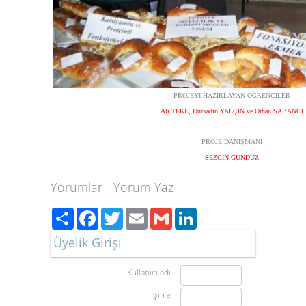
PROJEYİ HAZIRLAYAN ÖĞRENCİLER
Ali TEKE, Durkadın YALÇIN ve Orhan SABANCI
PROJE DANIŞMANI
SEZGİN GÜNDÜZ
Yorumlar
-
Yorum Yaz
Paylaş
Facebook
Twitter
Email
Gmail
LinkedIn
Üyelik Girişi
Kullanıcı adı
Şifre