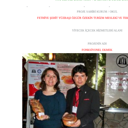
PROJE SAHİBİ KURUM / OKUL
FETHİYE ŞEHİT YÜZBAŞI ÖZGÜR ÖZEKİN TURİZM MESLEKİ VE TEK
YİYECEK İÇECEK HİZMETLERİ ALANI
PROJENİN ADI
FONKSİYONEL EKMEK