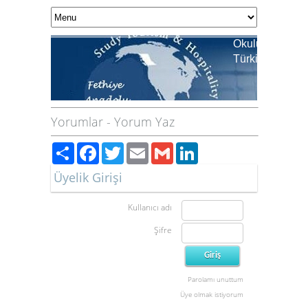
Okulumuz Ulusl
Türkiye Birincis
Yorumlar
-
Yorum Yaz
Paylaş
Facebook
Twitter
Email
Gmail
LinkedIn
Üyelik Girişi
Kullanıcı adı
Şifre
Parolamı unuttum
Üye olmak istiyorum